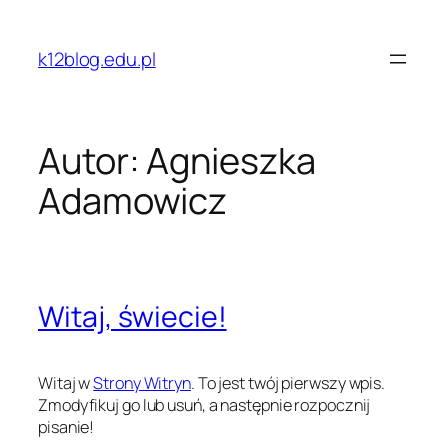
Przejdź
do
k12blog.edu.pl
treści
Autor:
Agnieszka
Adamowicz
Witaj, świecie!
Witaj w
Strony Witryn
. To jest twój pierwszy wpis.
Zmodyfikuj go lub usuń, a następnie rozpocznij
pisanie!