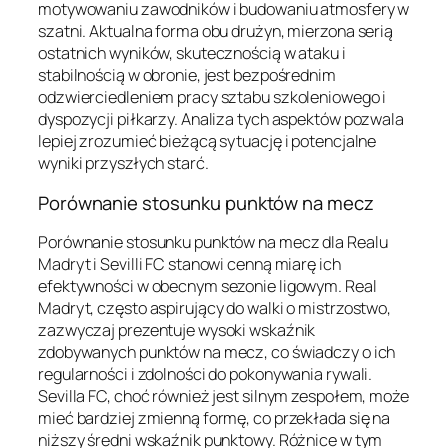
motywowaniu zawodników i budowaniu atmosfery w
szatni. Aktualna forma obu drużyn, mierzona serią
ostatnich wyników, skutecznością w ataku i
stabilnością w obronie, jest bezpośrednim
odzwierciedleniem pracy sztabu szkoleniowego i
dyspozycji piłkarzy. Analiza tych aspektów pozwala
lepiej zrozumieć bieżącą sytuację i potencjalne
wyniki przyszłych starć.
Porównanie stosunku punktów na mecz
Porównanie stosunku punktów na mecz dla Realu
Madryt i Sevilli FC stanowi cenną miarę ich
efektywności w obecnym sezonie ligowym. Real
Madryt, często aspirujący do walki o mistrzostwo,
zazwyczaj prezentuje wysoki wskaźnik
zdobywanych punktów na mecz, co świadczy o ich
regularności i zdolności do pokonywania rywali.
Sevilla FC, choć również jest silnym zespołem, może
mieć bardziej zmienną formę, co przekłada się na
niższy średni wskaźnik punktowy. Różnice w tym