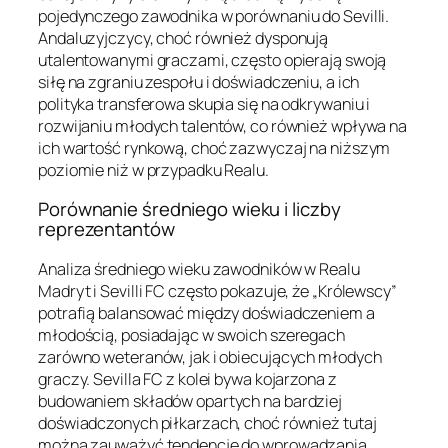
pojedynczego zawodnika w porównaniu do Sevilli.
Andaluzyjczycy, choć również dysponują
utalentowanymi graczami, często opierają swoją
siłę na zgraniu zespołu i doświadczeniu, a ich
polityka transferowa skupia się na odkrywaniu i
rozwijaniu młodych talentów, co również wpływa na
ich wartość rynkową, choć zazwyczaj na niższym
poziomie niż w przypadku Realu.
Porównanie średniego wieku i liczby
reprezentantów
Analiza średniego wieku zawodników w Realu
Madryt i Sevilli FC często pokazuje, że „Królewscy”
potrafią balansować między doświadczeniem a
młodością, posiadając w swoich szeregach
zarówno weteranów, jak i obiecujących młodych
graczy. Sevilla FC z kolei bywa kojarzona z
budowaniem składów opartych na bardziej
doświadczonych piłkarzach, choć również tutaj
można zauważyć tendencję do wprowadzania