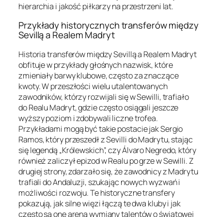
hierarchia i jakość piłkarzy na przestrzeni lat.
Przykłady historycznych transferów między
Sevillą a Realem Madryt
Historia transferów między Sevillą a Realem Madryt
obfituje w przykłady głośnych nazwisk, które
zmieniały barwy klubowe, często za znaczące
kwoty. W przeszłości wielu utalentowanych
zawodników, którzy rozwijali się w Sewilli, trafiało
do Realu Madryt, gdzie często osiągali jeszcze
wyższy poziom i zdobywali liczne trofea.
Przykładami mogą być takie postacie jak Sergio
Ramos, który przeszedł z Sevilli do Madrytu, stając
się legendą „Królewskich”, czy Álvaro Negredo, który
również zaliczył epizod w Realu po grze w Sewilli. Z
drugiej strony, zdarzało się, że zawodnicy z Madrytu
trafiali do Andaluzji, szukając nowych wyzwań i
możliwości rozwoju. Te historyczne transfery
pokazują, jak silne więzi łączą te dwa kluby i jak
często są one areną wymiany talentów o światowej