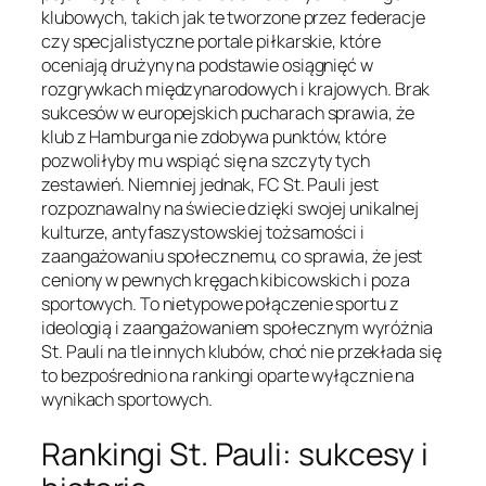
klubowych, takich jak te tworzone przez federacje
czy specjalistyczne portale piłkarskie, które
oceniają drużyny na podstawie osiągnięć w
rozgrywkach międzynarodowych i krajowych. Brak
sukcesów w europejskich pucharach sprawia, że
klub z Hamburga nie zdobywa punktów, które
pozwoliłyby mu wspiąć się na szczyty tych
zestawień. Niemniej jednak, FC St. Pauli jest
rozpoznawalny na świecie dzięki swojej unikalnej
kulturze, antyfaszystowskiej tożsamości i
zaangażowaniu społecznemu, co sprawia, że jest
ceniony w pewnych kręgach kibicowskich i poza
sportowych. To nietypowe połączenie sportu z
ideologią i zaangażowaniem społecznym wyróżnia
St. Pauli na tle innych klubów, choć nie przekłada się
to bezpośrednio na rankingi oparte wyłącznie na
wynikach sportowych.
Rankingi St. Pauli: sukcesy i