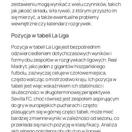
zestawieniu mogą wynikać z wielu czynników, takich
jak jakość składu, siła rywali, z którymi przyszło im
się mierzyć, a także ewentualne problemy
wewnętrzne czy kalendarz rozgrywek.
Pozycja w tabeli La Liga
Pozycja w tabeli La Liga jest bezpośrednim
odzwierciedleniem dotychczasowych wyników i
formy obu zespołów w rozgrywkach ligowych. Real
Madryt, jako jeden z gigantów hiszpańskiego
futbolu, zazwyczaj celuje w czołowe miejsca,
często walcząc o mistrzostwo kraju. Ich pozycja w
tabeli jest więc wskaźnikiem ich stabilności i
skuteczności w długoterminowej perspektywie.
Sevilla FC, choć również jest zespołem aspirującym
do gry w europejskich pucharach i często
plasującym się w górnej części tabeli, może mieć
bardziej zmienne wyniki w zależności od sezonu, co
przekłada się na ich pozycję w klasyfikacji. Analiza
aktualnego położenia obu drużyn w ligowej