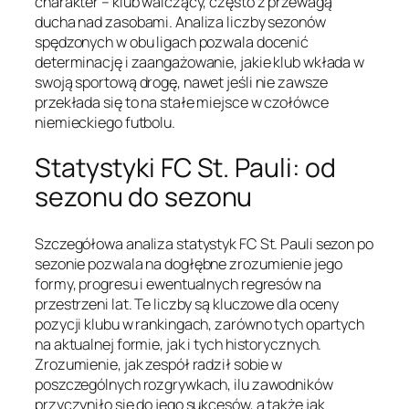
charakter – klub walczący, często z przewagą
ducha nad zasobami. Analiza liczby sezonów
spędzonych w obu ligach pozwala docenić
determinację i zaangażowanie, jakie klub wkłada w
swoją sportową drogę, nawet jeśli nie zawsze
przekłada się to na stałe miejsce w czołówce
niemieckiego futbolu.
Statystyki FC St. Pauli: od
sezonu do sezonu
Szczegółowa analiza statystyk FC St. Pauli sezon po
sezonie pozwala na dogłębne zrozumienie jego
formy, progresu i ewentualnych regresów na
przestrzeni lat. Te liczby są kluczowe dla oceny
pozycji klubu w rankingach, zarówno tych opartych
na aktualnej formie, jak i tych historycznych.
Zrozumienie, jak zespół radził sobie w
poszczególnych rozgrywkach, ilu zawodników
przyczyniło się do jego sukcesów, a także jak