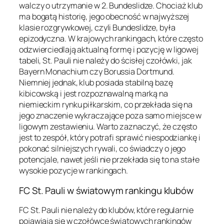
walczy o utrzymanie w 2. Bundeslidze. Chociaż klub
ma bogatą historię, jego obecność w najwyższej
klasie rozgrywkowej, czyli Bundeslidze, była
epizodyczna. W krajowych rankingach, które często
odzwierciedlają aktualną formę i pozycję w ligowej
tabeli, St. Pauli nie należy do ścisłej czołówki, jak
Bayern Monachium czy Borussia Dortmund.
Niemniej jednak, klub posiada stabilną bazę
kibicowską i jest rozpoznawalną marką na
niemieckim rynku piłkarskim, co przekłada się na
jego znaczenie wykraczające poza samo miejsce w
ligowym zestawieniu. Warto zaznaczyć, że często
jest to zespół, który potrafi sprawić niespodziankę i
pokonać silniejszych rywali, co świadczy o jego
potencjale, nawet jeśli nie przekłada się to na stałe
wysokie pozycje w rankingach.
FC St. Pauli w światowym rankingu klubów
FC St. Pauli nie należy do klubów, które regularnie
pojawiają się w czołówce światowych rankingów