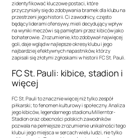
zidentyfikować kluczowe postaci, które
przyczyniały się do zdobywania bramek dla klubu na
przestrzeni jego historii. Ci zawodnicy, często
będący liderami ofensywy, mieli decydujący wpływ
na wyniki meczów i są pamiętani przez kibiców jako
bohaterowie. Zrozumienie, kto zdobywał najwięcej
goli, daje wgląd w najlepsze okresy klubu i jego
najbardziej efektywnych napastników, którzy
zapisali się złotymi zgłoskami w historii FC St. Pauli.
FC St. Pauli: kibice, stadion i
więcej
FC St. Pauli to znacznie więcej niż tylko zespół
piłkarski; to fenomen kulturowy i społeczny. Analiza
jego kibiców, legendarnego stadionu Millerntor-
Stadion oraz obecności polskich zawodników
pozwala na pełniejsze zrozumienie unikalności tego
klubu i jego miejsca w sercach wielu ludzi, nie tylko