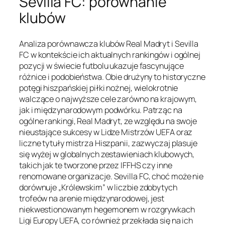
Sevilla FC: porównanie
klubów
Analiza porównawcza klubów Real Madryt i Sevilla
FC w kontekście ich aktualnych rankingów i ogólnej
pozycji w świecie futbolu ukazuje fascynujące
różnice i podobieństwa. Obie drużyny to historyczne
potęgi hiszpańskiej piłki nożnej, wielokrotnie
walczące o najwyższe cele zarówno na krajowym,
jak i międzynarodowym podwórku. Patrząc na
ogólne rankingi, Real Madryt, ze względu na swoje
nieustające sukcesy w Lidze Mistrzów UEFA oraz
liczne tytuły mistrza Hiszpanii, zazwyczaj plasuje
się wyżej w globalnych zestawieniach klubowych,
takich jak te tworzone przez IFFHS czy inne
renomowane organizacje. Sevilla FC, choć może nie
dorównuje „Królewskim” w liczbie zdobytych
trofeów na arenie międzynarodowej, jest
niekwestionowanym hegemonem w rozgrywkach
Ligi Europy UEFA, co również przekłada się na ich