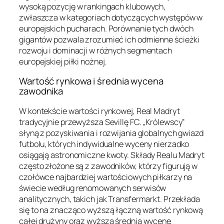
wysoką pozycję w rankingach klubowych,
zwłaszcza w kategoriach dotyczących występów w
europejskich pucharach. Porównanie tych dwóch
gigantów pozwala zrozumieć ich odmienne ścieżki
rozwoju i dominacji w różnych segmentach
europejskiej piłki nożnej.
Wartość rynkowa i średnia wycena
zawodnika
W kontekście wartości rynkowej, Real Madryt
tradycyjnie przewyższa Sevillę FC. „Królewscy”
słyną z pozyskiwania i rozwijania globalnych gwiazd
futbolu, których indywidualne wyceny nierzadko
osiągają astronomiczne kwoty. Składy Realu Madryt
często złożone są z zawodników, którzy figurują w
czołówce najbardziej wartościowych piłkarzy na
świecie według renomowanych serwisów
analitycznych, takich jak Transfermarkt. Przekłada
się to na znacząco wyższą łączną wartość rynkową
całej drużyny oraz wyższą średnią wycenę