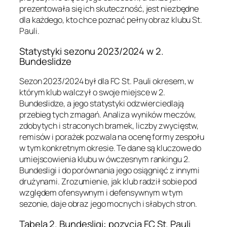
prezentowała się ich skuteczność, jest niezbędne
dla każdego, kto chce poznać pełny obraz klubu St.
Pauli.
Statystyki sezonu 2023/2024 w 2.
Bundeslidze
Sezon 2023/2024 był dla FC St. Pauli okresem, w
którym klub walczył o swoje miejsce w 2.
Bundeslidze, a jego statystyki odzwierciedlają
przebieg tych zmagań. Analiza wyników meczów,
zdobytych i straconych bramek, liczby zwycięstw,
remisów i porażek pozwala na ocenę formy zespołu
w tym konkretnym okresie. Te dane są kluczowe do
umiejscowienia klubu w ówczesnym rankingu 2.
Bundesligi i do porównania jego osiągnięć z innymi
drużynami. Zrozumienie, jak klub radził sobie pod
względem ofensywnym i defensywnym w tym
sezonie, daje obraz jego mocnych i słabych stron.
Tabela 2. Bundesligi: pozycja FC St. Pauli