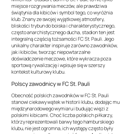
miejsce rozgrywania meczów, ale prawdziwa
świątynia dla kibiców i symbol tego, co wyróżnia
klub. Znany ze swojej wyjątkowej atmosfery,
bliskości trybun do boiska i charakterystycznego,
często anarchistycznego ducha, stadion ten jest
integralną częścią tożsamości FC St. Pauli. Jego
unikalny charakter inspiruje zarówno zawodników,
jak i kibiców, tworząc niepowtarzalne
doświadczenie meczowe, które wykracza poza
sportową rywalizację i wpisuje się w szerszy
kontekst kulturowy klubu.
Polscy zawodnicy w FC St. Pauli
Obecność polskich zawodników w FC St. Pauli
stanowi ciekawy wątek w historii klubu, dodając mu
międzynarodowego wymiaru i budując więzi z
polskimi kibicami. Choć liczba polskich piłkarzy,
którzy reprezentowali barwy tego hamburskiego
klubu, nie jest ogromna, ich występy często były