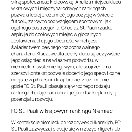
silną społeczność kibicowską. Analiza miejsca klubu
w krajowych i międzynarodowych rankingach
pozwala lepiej zrozumieć jego pozycję w świecie
futbolu, zarówno pod względem sportowym, jak i
ogólnego postrzegania. Chociaż St. Pauli rzadko
aspiruje do czołowych miejsc w globalnych
zestawieniach, jego obecność w nich jest
świadectwem pewnego rozpoznawalnego
charakteru. Kluczowe dla oceny klubu są oczywiście
jego osiągnięcia na własnym podwórku, w
niemieckim systemie ligowym, ale spojrzenie na
szerszy kontekst pozwala docenić jego specyficzne
miejsce w piłkarskim krajobrazie. Zrozumienie,
gdzie FC St. Pauli plasuje się w różnego rodzaju
rankingach, daje nam obraz jego aktualnej kondycji i
potencjału rozwoju.
FC St. Pauli w krajowym rankingu Niemiec
W kontekście niemieckich rozgrywek piłkarskich, FC
St. Pauli zazwyczaj plasuje się w niższych ligach lub