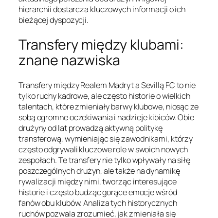
hierarchii dostarcza kluczowych informacji o ich
bieżącej dyspozycji.
Transfery między klubami:
znane nazwiska
Transfery między Realem Madryt a Sevillą FC to nie
tylko ruchy kadrowe, ale często historie o wielkich
talentach, które zmieniały barwy klubowe, niosąc ze
sobą ogromne oczekiwania i nadzieje kibiców. Obie
drużyny od lat prowadzą aktywną politykę
transferową, wymieniając się zawodnikami, którzy
często odgrywali kluczowe role w swoich nowych
zespołach. Te transfery nie tylko wpływały na siłę
poszczególnych drużyn, ale także na dynamikę
rywalizacji między nimi, tworząc interesujące
historie i często budząc gorące emocje wśród
fanów obu klubów. Analiza tych historycznych
ruchów pozwala zrozumieć, jak zmieniała się