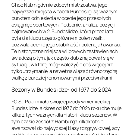
Choć klub nigdy nie zdobył mistrzostwa, jego
najwyższe miejsca w tabeli Bundesligi są ważnym
punktem odniesienia w ocenie jego przeszłych
osiągnięć sportowych. Podobnie, analiza pozycji
zajmowanych w 2. Bundeslidze, która przez lata
była dla klubu często głównym polem walki,
pozwala ocenić jego stabilność i potencjał awansu.
Te historyczne miejsca w ligowych zestawieniach
świadczą o tym, jak często klub znajdował się w
sytuacji, w której mógł walczyć o coś więcej niż
tylko utrzymanie, a nawet nawiązać równorzędną
walkę z bardziej renomowanymi przeciwnikami.
Sezony w Bundeslidze: od 1977 do 2024
FC St. Pauli miało swoje epizody w niemieckiej
Bundeslidze, a okres od 1977 do 2024 roku obejmuje
kilka z tych ważnych dla historii klubu sezonów. W
tym czasie zespół z Hamburga kilkakrotnie
awansował do najwyższej klasy rozgrywkowej, aby
po kilku latach powrócić na zaplecze. Każdy z tych