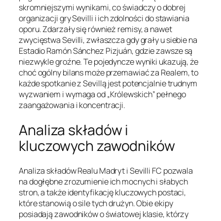
skromniejszymi wynikami, co świadczy o dobrej
organizacji gry Sevilli i ich zdolności do stawiania
oporu. Zdarzały się również remisy, a nawet
zwycięstwa Sevilli, zwłaszcza gdy grały u siebie na
Estadio Ramón Sánchez Pizjuán, gdzie zawsze są
niezwykle groźne. Te pojedyncze wyniki ukazują, że
choć ogólny bilans może przemawiać za Realem, to
każde spotkanie z Sevillą jest potencjalnie trudnym
wyzwaniem i wymaga od „Królewskich” pełnego
zaangażowania i koncentracji.
Analiza składów i
kluczowych zawodników
Analiza składów Realu Madryt i Sevilli FC pozwala
na dogłębne zrozumienie ich mocnych i słabych
stron, a także identyfikację kluczowych postaci,
które stanowią o sile tych drużyn. Obie ekipy
posiadają zawodników o światowej klasie, którzy