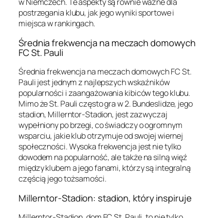
w Niemczech. Te aspekty są równie ważne dla
postrzegania klubu, jak jego wyniki sportowe i
miejsca w rankingach.
Średnia frekwencja na meczach domowych
FC St. Pauli
Średnia frekwencja na meczach domowych FC St.
Pauli jest jednym z najlepszych wskaźników
popularności i zaangażowania kibiców tego klubu.
Mimo że St. Pauli często gra w 2. Bundeslidze, jego
stadion, Millerntor-Stadion, jest zazwyczaj
wypełniony po brzegi, co świadczy o ogromnym
wsparciu, jakie klub otrzymuje od swojej wiernej
społeczności. Wysoka frekwencja jest nie tylko
dowodem na popularność, ale także na silną więź
między klubem a jego fanami, którzy są integralną
częścią jego tożsamości.
Millerntor-Stadion: stadion, który inspiruje
Millerntor-Stadion, dom FC St. Pauli, to nie tylko