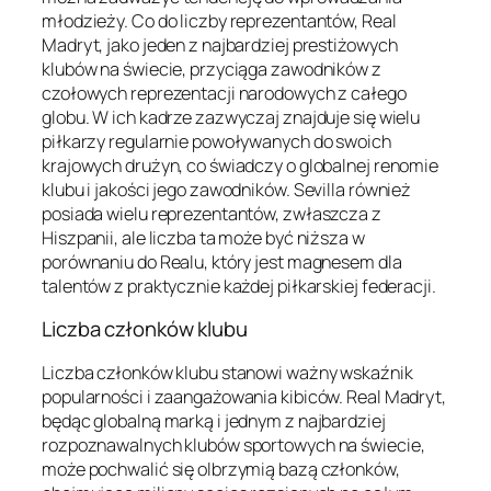
młodzieży. Co do liczby reprezentantów, Real
Madryt, jako jeden z najbardziej prestiżowych
klubów na świecie, przyciąga zawodników z
czołowych reprezentacji narodowych z całego
globu. W ich kadrze zazwyczaj znajduje się wielu
piłkarzy regularnie powoływanych do swoich
krajowych drużyn, co świadczy o globalnej renomie
klubu i jakości jego zawodników. Sevilla również
posiada wielu reprezentantów, zwłaszcza z
Hiszpanii, ale liczba ta może być niższa w
porównaniu do Realu, który jest magnesem dla
talentów z praktycznie każdej piłkarskiej federacji.
Liczba członków klubu
Liczba członków klubu stanowi ważny wskaźnik
popularności i zaangażowania kibiców. Real Madryt,
będąc globalną marką i jednym z najbardziej
rozpoznawalnych klubów sportowych na świecie,
może pochwalić się olbrzymią bazą członków,