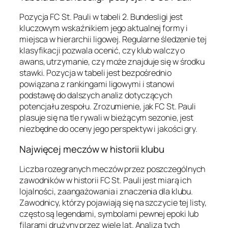
Pozycja FC St. Pauli w tabeli 2. Bundesligi jest
kluczowym wskaźnikiem jego aktualnej formy i
miejsca w hierarchii ligowej. Regularne śledzenie tej
klasyfikacji pozwala ocenić, czy klub walczy o
awans, utrzymanie, czy może znajduje się w środku
stawki. Pozycja w tabeli jest bezpośrednio
powiązana z rankingami ligowymi i stanowi
podstawę do dalszych analiz dotyczących
potencjału zespołu. Zrozumienie, jak FC St. Pauli
plasuje się na tle rywali w bieżącym sezonie, jest
niezbędne do oceny jego perspektyw i jakości gry.
Najwięcej meczów w historii klubu
Liczba rozegranych meczów przez poszczególnych
zawodników w historii FC St. Pauli jest miarą ich
lojalności, zaangażowania i znaczenia dla klubu.
Zawodnicy, którzy pojawiają się na szczycie tej listy,
często są legendami, symbolami pewnej epoki lub
filarami drużyny przez wiele lat. Analiza tych