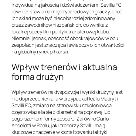
indywidualną jakością i doświadczeniem. Sevilla FC
również stawia na międzynarodowych graczy, choć
ich skład może być nieco bardziej zdominowany
przez zawodników hiszpańskich, co wynika z
lokalnej specyfiki i polityki transferowej klubu.
Niemniej jednak, obecność obcokrajowców w obu
zespołach jest znacząca i świadczy o ich otwartości
na globalny rynek piłkarski.
Wpływ trenerów i aktualna
forma drużyn
Wpływ trenerów na dyspozycję i wyniki drużyny jest
nie do przecenienia, a w przypadku Realu Madryt i
Sevilli FC, zmiana na stanowisku szkoleniowca
często wiązała się z diametralną poprawą lub
pogorszeniem formy zespołu. Zarówno Carlo
Ancelotti w Realu, jak i trenerzy Sevilli, mają
kluczowe znaczenie w kształtowaniu taktyki,