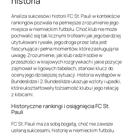
historia
Analiza sukcesów i historii FC St. Pauli w kontekście
rankingów pozwala na pełniejsze zrozumienie jego
miejsca w niemieckim futbolu. Choć klub nie może
pochwalić się tak licznymi trofeami jak jego bardziej
utytułowani rywale, jego droga przez lata jest
fascynująca i pełna momentów, które zasługują na
uwagę. Zrozumienie, jak klub radził sobie w
przeszłości w krajowych rozgrywkach i jakie pozycje
zajmował w ligowych tabelach, stanowi klucz do
oceny jego dzisiejszej sytuacji. Historia występów w
Bundeslidze i 2. Bundeslidze ukazuje wzloty i upadki,
które ukształtowały tożsamość klubu i jego relację
z kibicami.
Historyczne rankingi i osiągnięcia FC St.
Pauli
FC St. Pauli ma za sobą bogatą, choć nie zawsze
usłaną sukcesami, historię w niemieckim futbolu.