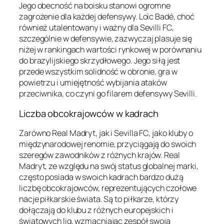
Jego obecność na boisku stanowi ogromne
zagrożenie dla każdej defensywy. Loïc Badé, choć
również utalentowany i ważny dla Sevilli FC,
szczególnie w defensywie, zazwyczaj plasuje się
niżej w rankingach wartości rynkowej w porównaniu
do brazylijskiego skrzydłowego. Jego siłą jest
przede wszystkim solidność w obronie, gra w
powietrzu i umiejętność wybijania ataków
przeciwnika, co czyni go filarem defensywy Sevilli.
Liczba obcokrajowców w kadrach
Zarówno Real Madryt, jak i Sevilla FC, jako kluby o
międzynarodowej renomie, przyciągają do swoich
szeregów zawodników z różnych krajów. Real
Madryt, ze względu na swój status globalnej marki,
często posiada w swoich kadrach bardzo dużą
liczbę obcokrajowców, reprezentujących czołowe
nacje piłkarskie świata. Są to piłkarze, którzy
dołączają do klubu z różnych europejskich i
światowych lig, wzmacniając zespół swoją