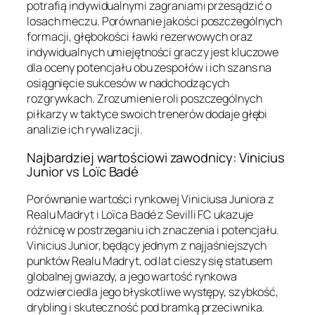
potrafią indywidualnymi zagraniami przesądzić o
losach meczu. Porównanie jakości poszczególnych
formacji, głębokości ławki rezerwowych oraz
indywidualnych umiejętności graczy jest kluczowe
dla oceny potencjału obu zespołów i ich szans na
osiągnięcie sukcesów w nadchodzących
rozgrywkach. Zrozumienie roli poszczególnych
piłkarzy w taktyce swoich trenerów dodaje głębi
analizie ich rywalizacji.
Najbardziej wartościowi zawodnicy: Vinicius
Junior vs Loïc Badé
Porównanie wartości rynkowej Viniciusa Juniora z
Realu Madryt i Loïca Badé z Sevilli FC ukazuje
różnicę w postrzeganiu ich znaczenia i potencjału.
Vinicius Junior, będący jednym z najjaśniejszych
punktów Realu Madryt, od lat cieszy się statusem
globalnej gwiazdy, a jego wartość rynkowa
odzwierciedla jego błyskotliwe występy, szybkość,
drybling i skuteczność pod bramką przeciwnika.