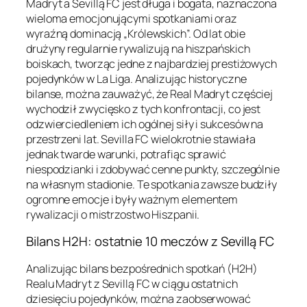
Madryt a Sevillą FC jest długa i bogata, naznaczona
wieloma emocjonującymi spotkaniami oraz
wyraźną dominacją „Królewskich”. Od lat obie
drużyny regularnie rywalizują na hiszpańskich
boiskach, tworząc jedne z najbardziej prestiżowych
pojedynków w La Liga. Analizując historyczne
bilanse, można zauważyć, że Real Madryt częściej
wychodził zwycięsko z tych konfrontacji, co jest
odzwierciedleniem ich ogólnej siły i sukcesów na
przestrzeni lat. Sevilla FC wielokrotnie stawiała
jednak twarde warunki, potrafiąc sprawić
niespodzianki i zdobywać cenne punkty, szczególnie
na własnym stadionie. Te spotkania zawsze budziły
ogromne emocje i były ważnym elementem
rywalizacji o mistrzostwo Hiszpanii.
Bilans H2H: ostatnie 10 meczów z Sevillą FC
Analizując bilans bezpośrednich spotkań (H2H)
Realu Madryt z Sevillą FC w ciągu ostatnich
dziesięciu pojedynków, można zaobserwować