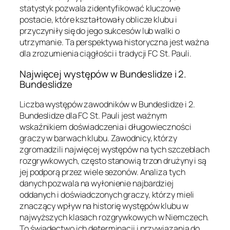
statystyk pozwala zidentyfikować kluczowe
postacie, które kształtowały oblicze klubu i
przyczyniły się do jego sukcesów lub walki o
utrzymanie. Ta perspektywa historyczna jest ważna
dla zrozumienia ciągłości i tradycji FC St. Pauli.
Najwięcej występów w Bundeslidze i 2.
Bundeslidze
Liczba występów zawodników w Bundeslidze i 2.
Bundeslidze dla FC St. Pauli jest ważnym
wskaźnikiem doświadczenia i długowieczności
graczy w barwach klubu. Zawodnicy, którzy
zgromadzili najwięcej występów na tych szczeblach
rozgrywkowych, często stanowią trzon drużyny i są
jej podporą przez wiele sezonów. Analiza tych
danych pozwala na wyłonienie najbardziej
oddanych i doświadczonych graczy, którzy mieli
znaczący wpływ na historię występów klubu w
najwyższych klasach rozgrywkowych w Niemczech.
To świadectwo ich determinacji i przywiązania do