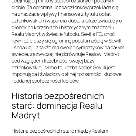
obejmującą miliony socios rozsianych po całym
globie. Ta ogromna liczba członków przekłada się
na znaczące wpływy finansowe z tytułu opłat
członkowskich i wsparcia klubu, a także świadczy o
głębokich korzeniach i historycznym znaczeniu
Realu Madryt w świecie futbolu. Sevilla FC, choć
również cieszy się ogromną popularnością w Sewilli
i Andaluzji, a także ma swoich sympatyków na całym
świecie, zazwyczaj nie dorównuje Realowi Madryt
pod względem liczebności swojej bazy
członkowskiej. Mimo to, liczba socios Sevilli jest
imponująca i świadczy o silnej tożsamości klubowej
i oddanej społeczności kibiców.
Historia bezpośrednich
starć: dominacja Realu
Madryt
Historia bezpośrednich starć między Realem