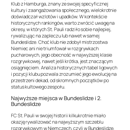
Klub z Hamburga, znany ze swojej specyficznej
kultury i zaangażowania społecznego, wielokrotnie
doświadczał wzlotów i upadków. W kontekście
historycznych rankingów, warto zwrócić uwagę na
okresy, w których St. Pauli radziło sobie najlepiej,
rywalizując na zapleczu lub nawet w samej
Bundeslidze. Choć klub nie zdobył mistrzostwa
Niemiec ani nie triumfował w rozgrywkach
pucharowych, jego obecność w najwyższej klasie
rozgrywkowej, nawet jeśli krótka, jest znaczącym
osiągnięciem. Analiza historycznych tabel ligowych
i pozycji klubu pozwala zrozumieć jego ewolucję na
przestrzeni dekad, od skromnych początków po
status kultowego zespołu.
Najwyższe miejsca w Bundeslidze i 2.
Bundeslidze
FC St. Pauli w swojej historii kilkukrotnie miało
okazję rywalizować na najwyższym szczeblu
rozgrywkowym w Niemczech, czyli w Bundeslidze.