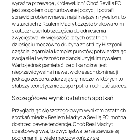
wyraźną przewagę „Królewskich”. Choć Sevilla FC
jest zespołem o ugruntowanej pozycji i potrafi
sprawić problemy nawet najsilniejszym rywalom, to
w starciach z Realem Madryt często brakowało im
skuteczności lub szczęścia do odniesienia
zwycięstwa. W większości z tych ostatnich
dziesięciu meczów to drużyna ze stolicy Hiszpanii
częściej zgarniała komplet punktów, potwierdzając
swoją siłę i wyższość nad andaluzyjskim rywalem.
Warto jednak pamiętać, że piłka nożna jest
nieprzewidywalna i nawet w okresach dominacji
jednego zespołu, zdarzają się mecze, w których to
słabszy teoretycznie zespół potrafi odnieść sukces.
Szczegółowe wyniki ostatnich spotkań
Przyglądając się szczegółowym wynikom ostatnich
spotkań między Realem Madryt a Sevillą FC, można
dostrzec pewne tendencje. Choć Real Madryt
często wygrywa, to zwycięstwa te nie zawsze są
pogromami, a wiele meczów kończy się