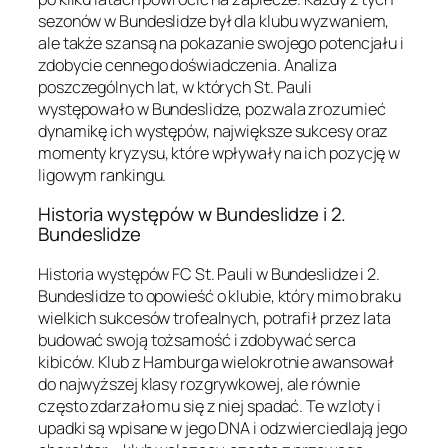
sezonów w Bundeslidze był dla klubu wyzwaniem,
ale także szansą na pokazanie swojego potencjału i
zdobycie cennego doświadczenia. Analiza
poszczególnych lat, w których St. Pauli
występowało w Bundeslidze, pozwala zrozumieć
dynamikę ich występów, największe sukcesy oraz
momenty kryzysu, które wpływały na ich pozycję w
ligowym rankingu.
Historia występów w Bundeslidze i 2.
Bundeslidze
Historia występów FC St. Pauli w Bundeslidze i 2.
Bundeslidze to opowieść o klubie, który mimo braku
wielkich sukcesów trofealnych, potrafił przez lata
budować swoją tożsamość i zdobywać serca
kibiców. Klub z Hamburga wielokrotnie awansował
do najwyższej klasy rozgrywkowej, ale równie
często zdarzało mu się z niej spadać. Te wzloty i
upadki są wpisane w jego DNA i odzwierciedlają jego