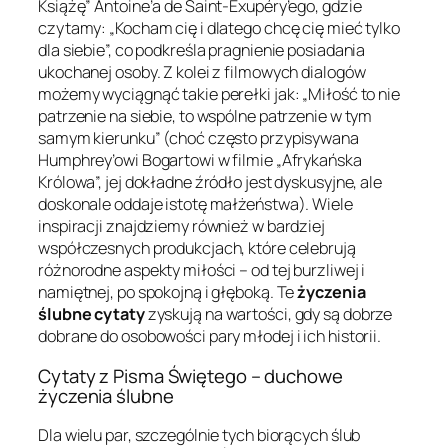
Książę” Antoine’a de Saint-Exupéry’ego, gdzie
czytamy: „Kocham cię i dlatego chcę cię mieć tylko
dla siebie”, co podkreśla pragnienie posiadania
ukochanej osoby. Z kolei z filmowych dialogów
możemy wyciągnąć takie perełki jak: „Miłość to nie
patrzenie na siebie, to wspólne patrzenie w tym
samym kierunku” (choć często przypisywana
Humphrey’owi Bogartowi w filmie „Afrykańska
Królowa”, jej dokładne źródło jest dyskusyjne, ale
doskonale oddaje istotę małżeństwa). Wiele
inspiracji znajdziemy również w bardziej
współczesnych produkcjach, które celebrują
różnorodne aspekty miłości – od tej burzliwej i
namiętnej, po spokojną i głęboką. Te
życzenia
ślubne cytaty
zyskują na wartości, gdy są dobrze
dobrane do osobowości pary młodej i ich historii.
Cytaty z Pisma Świętego – duchowe
życzenia ślubne
Dla wielu par, szczególnie tych biorących ślub