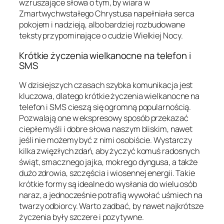
wzruszające słowa o tym, by wiara w
Zmartwychwstałego Chrystusa napełniała serca
pokojem i nadzieją, albo bardziej rozbudowane
teksty przypominające o cudzie Wielkiej Nocy.
Krótkie życzenia wielkanocne na telefon i
SMS
W dzisiejszych czasach szybka komunikacja jest
kluczowa, dlatego krótkie życzenia wielkanocne na
telefon i SMS cieszą się ogromną popularnością.
Pozwalają one w ekspresowy sposób przekazać
ciepłe myśli i dobre słowa naszym bliskim, nawet
jeśli nie możemy być z nimi osobiście. Wystarczy
kilka zwięzłych zdań, aby życzyć komuś radosnych
świąt, smacznego jajka, mokrego dyngusa, a także
dużo zdrowia, szczęścia i wiosennej energii. Takie
krótkie formy są idealne do wysłania do wielu osób
naraz, a jednocześnie potrafią wywołać uśmiech na
twarzy odbiorcy. Warto zadbać, by nawet najkrótsze
życzenia były szczere i pozytywne.