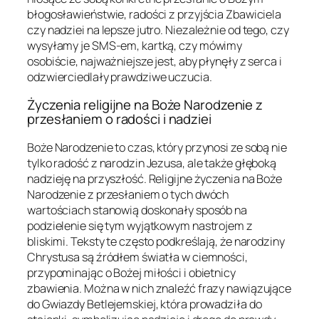
błogosławieństwie, radości z przyjścia Zbawiciela
czy nadziei na lepsze jutro. Niezależnie od tego, czy
wysyłamy je SMS-em, kartką, czy mówimy
osobiście, najważniejsze jest, aby płynęły z serca i
odzwierciedlały prawdziwe uczucia.
Życzenia religijne na Boże Narodzenie z
przesłaniem o radości i nadziei
Boże Narodzenie to czas, który przynosi ze sobą nie
tylko radość z narodzin Jezusa, ale także głęboką
nadzieję na przyszłość. Religijne życzenia na Boże
Narodzenie z przesłaniem o tych dwóch
wartościach stanowią doskonały sposób na
podzielenie się tym wyjątkowym nastrojem z
bliskimi. Teksty te często podkreślają, że narodziny
Chrystusa są źródłem światła w ciemności,
przypominając o Bożej miłości i obietnicy
zbawienia. Można w nich znaleźć frazy nawiązujące
do Gwiazdy Betlejemskiej, która prowadziła do