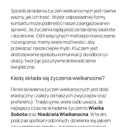
Sposób składania życzeń wielkanocnych jest równie
ważny, jak ich treść. Wybór odpowiedniej formy
kontaktu może podkreślić nasze zaangażowanie i
sprawić, że życzenia będą jeszcze bardziej osobiste
i docenione. Od tradycyjnych metod po nowoczesne
rozwiązania, mamy wiele możliwości, aby
przekazać nasze ciepłe myśli. Kluczem jest
dostosowanie sposobu komunikacji do odbiorcy i
okazji, tworząc pozytywne doświadczenie
świąteczne.
Kiedy składa się życzenia wielkanocne?
Okres składania życzeń wielkanocnych jest dość
elastyczny i zależy od naszych zwyczajów oraz
preferencji. Tradycyjnie, wiele osób uważa, że
najlepszy czas na składanie życzeń to
Wielka
Sobota
oraz
Niedziela Wielkanocna
. W te dni,
podczas spotkań rodzinnych, dzielenia się jajkiem
czy wspólnego posiłku, życzenia są najczęściej