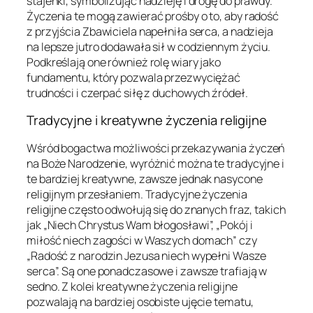
stajenki, symbolizując nadzieję i drogę do prawdy.
Życzenia te mogą zawierać prośby o to, aby radość
z przyjścia Zbawiciela napełniła serca, a nadzieja
na lepsze jutro dodawała sił w codziennym życiu.
Podkreślają one również rolę wiary jako
fundamentu, który pozwala przezwyciężać
trudności i czerpać siłę z duchowych źródeł.
Tradycyjne i kreatywne życzenia religijne
Wśród bogactwa możliwości przekazywania życzeń
na Boże Narodzenie, wyróżnić można te tradycyjne i
te bardziej kreatywne, zawsze jednak nasycone
religijnym przesłaniem. Tradycyjne życzenia
religijne często odwołują się do znanych fraz, takich
jak „Niech Chrystus Wam błogosławi”, „Pokój i
miłość niech zagości w Waszych domach” czy
„Radość z narodzin Jezusa niech wypełni Wasze
serca”. Są one ponadczasowe i zawsze trafiają w
sedno. Z kolei kreatywne życzenia religijne
pozwalają na bardziej osobiste ujęcie tematu,