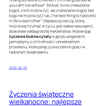
you can’t live without” (Miłość to nie znalezienie
kogoś, z kim można żyć, ale znalezienie kogoś, bez
kogo nie można żyć) lub „The best thing to hold onto
in life is each other” (Najlepszą rzeczą, której
można się trzymać w życiu, jest siebie nawzajem),
doskonale oddają istotę małżeństwa. Wybierając
życzenia ślubne cytaty
w języku angielskim,
pamiętajmy o ich trafności i uniwersalnym
przesłaniu, które połączy wszystkich gości w
radosnym świętowaniu.
2025-09-22
Życzenia świąteczne
wielkanocne: najlepsze