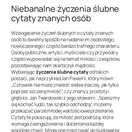
Niebanalne życzenia ślubne
cytaty znanych osób
Wzbogacenie życzeń ślubnych o cytaty znanych
osób to świetny sposób na nadanie im osobistego,
nowoczesnego i często bardzo trafnego charakteru.
Osoby publiczne, artyści, myśliciele czy przywódcy
często wypowiadali się na temat miłości i związków,
pozostawiając nam skarbczyk mądrości.
Wybierając
życzenia ślubne cytaty
od takich
postaci, jak na przykład Jan Paweł II, który mówił:
„Człowiek nie może znaleźć siebie inaczej, jak tylko
poprzez szczerą miłość”, czy znany z prostoty i
głębi ks. Jan Twardowski z jego słowami: „Spieszmy
się kochać ludzi, tak szybko odchodzą”, możemy
przekazać parze młodej wartościowe przesłanie.
Cytaty te pokazują, że miłość jest podróżą, która
wymaga zaangażowania i doceniania każdej
wspólnej chwili. Mogą one inspirować do budowania