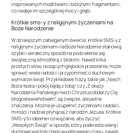
inspirowanych modlitwami i biblijnymi fragmentami,
co nadaje im szczególnej mocy i głębi.
Krótkie sms-y z religijnymi życzeniami na
Boże Narodzenie
W dzisiejszym zabieganym świecie, krótkie SMS-y z
religijnymi życzeniami na Boże Narodzenie stanowią
szybki i serdeczny sposób na podzielenie się
świąteczną atmosferą z bliskimi. Nawet kilka
prostych słów, niosących głębokie przesłanie, może
sprawić wiele radości i przypomnieć o duchowym
wymiarze świąt. Przykładowe frazy, takie jak „Niech
Boża łaska i pokój będą z tobą” czy „Z okazji
Narodzenia Pańskiego niech Chrystus obdarzy Cię
błogosławieństwem”, są zwięzłe, ale pełne
znaczenia. Można je uzupełnić życzeniami radości,
miłości i nadziei płynącej z narodzin Jezusa. Krótkie
SMS-y to idealne rozwiązanie, aby życzyć
„Wesołych Świąt” w sposób, który podkreśla wiarę i
duchowe wartości tego wyjątkowego czasu, nawet