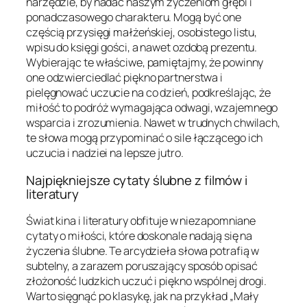
narzędzie, by nadać naszym życzeniom głębi i
ponadczasowego charakteru. Mogą być one
częścią przysięgi małżeńskiej, osobistego listu,
wpisu do księgi gości, a nawet ozdobą prezentu.
Wybierając te właściwe, pamiętajmy, że powinny
one odzwierciedlać piękno partnerstwa i
pielęgnować uczucie na co dzień, podkreślając, że
miłość to podróż wymagająca odwagi, wzajemnego
wsparcia i zrozumienia. Nawet w trudnych chwilach,
te słowa mogą przypominać o sile łączącego ich
uczucia i nadziei na lepsze jutro.
Najpiękniejsze cytaty ślubne z filmów i
literatury
Świat kina i literatury obfituje w niezapomniane
cytaty o miłości, które doskonale nadają się na
życzenia ślubne. Te arcydzieła słowa potrafią w
subtelny, a zarazem poruszający sposób opisać
złożoność ludzkich uczuć i piękno wspólnej drogi.
Warto sięgnąć po klasykę, jak na przykład „Mały