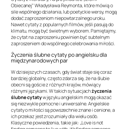
Obiecanej” Władysława Reymonta, które mówią o
sile wspólnego działania, lub poetyckie wersy, mogą
dodać zaproszeniom niepowtarzalnego uroku.
Nawet cytaty z popularnych filmów, jeśli pasują do
klimatu, mogą być świetnym wyborem. Pamiętajmy,
że cytat na zaproszeniu powinien być subtelnym
zaproszeniem do wspólnego celebrowania miłości.
Życzenia ślubne cytaty po angielsku dla
międzynarodowych par
W dzisiejszych czasach, gdy świat staje się coraz
bardziej globalny, często zdarza się, że na ślubie
obecni są goście z różnych krajów, mówiący
różnymi językami. W takich sytuacjach
życzenia
ślubne cytaty
w języku angielskim mogą okazać
się niezwykle pomocne i uniwersalne. Angielskie
cytaty o miłości są powszechnie znane i cenione, a
ich przekaz jest zrozumiały dla wielu osób.
Klasyczne powiedzenia, takie jak: „Love is not
finding someone to live with, it’s finding someone