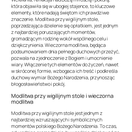
która objawiła się w ubogiej stajence, to kluczowe
elementy, które nadają świętom ich prawdziwe
znaczenie. Modlitwa przy wigilijnym stole,
poprzedzająca dzielenie się opłatkiem, jest jednym
z najbardziej poruszających momentów,
gromadzącym rodzinę wokół wspólnego celu i
dziękczynienia. Wieczorna modlitwa, będąca
podsumowaniem dnia pełnego duchowych przeżyć,
pozwala na zjednoczenie z Bogiem i umocnienie
wiary. Włączenie tych elementów do życzeń, nawet
w skróconej formie, wzbogaca ich treść i podkreśla
duchowy wymiar Bożego Narodzenia, przynosząc
błogosławieństwo i pokój.
Modlitwa przy wigilijnym stole i wieczorna
modlitwa
Modlitwa przy wigilijnym stole jest jednym z
najbardziej wzruszających i symbolicznych
momentów polskiego Bożego Narodzenia. To czas,