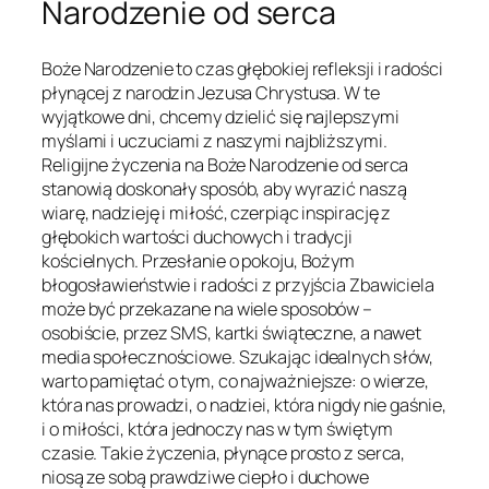
Narodzenie od serca
Boże Narodzenie to czas głębokiej refleksji i radości
płynącej z narodzin Jezusa Chrystusa. W te
wyjątkowe dni, chcemy dzielić się najlepszymi
myślami i uczuciami z naszymi najbliższymi.
Religijne życzenia na Boże Narodzenie od serca
stanowią doskonały sposób, aby wyrazić naszą
wiarę, nadzieję i miłość, czerpiąc inspirację z
głębokich wartości duchowych i tradycji
kościelnych. Przesłanie o pokoju, Bożym
błogosławieństwie i radości z przyjścia Zbawiciela
może być przekazane na wiele sposobów –
osobiście, przez SMS, kartki świąteczne, a nawet
media społecznościowe. Szukając idealnych słów,
warto pamiętać o tym, co najważniejsze: o wierze,
która nas prowadzi, o nadziei, która nigdy nie gaśnie,
i o miłości, która jednoczy nas w tym świętym
czasie. Takie życzenia, płynące prosto z serca,
niosą ze sobą prawdziwe ciepło i duchowe