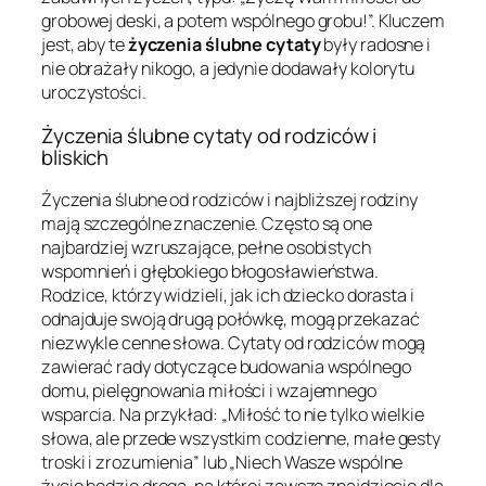
grobowej deski, a potem wspólnego grobu!”. Kluczem
jest, aby te
życzenia ślubne cytaty
były radosne i
nie obrażały nikogo, a jedynie dodawały kolorytu
uroczystości.
Życzenia ślubne cytaty od rodziców i
bliskich
Życzenia ślubne od rodziców i najbliższej rodziny
mają szczególne znaczenie. Często są one
najbardziej wzruszające, pełne osobistych
wspomnień i głębokiego błogosławieństwa.
Rodzice, którzy widzieli, jak ich dziecko dorasta i
odnajduje swoją drugą połówkę, mogą przekazać
niezwykle cenne słowa. Cytaty od rodziców mogą
zawierać rady dotyczące budowania wspólnego
domu, pielęgnowania miłości i wzajemnego
wsparcia. Na przykład: „Miłość to nie tylko wielkie
słowa, ale przede wszystkim codzienne, małe gesty
troski i zrozumienia” lub „Niech Wasze wspólne