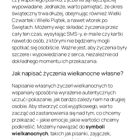
wypowiadane. Jednakże, warto pamiętać, że okres
świąteczny trwa dłużej, obejmując również Wielki
Czwartek i Wielki Piątek, a nawet wtorek po
Świętach. Możemy więc składać życzenia przez
cały ten czas, wysyłając SMS-y, e-maile czy kartki
nawet do osób, z którymi nie będziemy mogli
spotkać się osobiście. Ważne jest, aby życzenia były
szczere i wypowiedziane z serca, niezależnie od
dokładnego momentu ich przekazania.
Jak napisać życzenia wielkanocne własne?
Napisanie własnych życzeń wielkanocnych to
wspaniały sposób na wyrażenie autentycznych
uczuć i pokazanie, jak bardzo zależy nam na drugiej
osobie. Aby stworzyć coś wyjątkowego, warto
zacząć od zastanowienia się nad tym, co chcemy
przekazać – jakie emocje, jakie wartości chcemy
podkreślić. Możemy nawiązać do
symboli
wielkanocnych
, takich jak pisanki, zajączek,