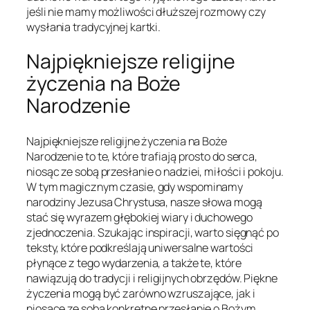
jeśli nie mamy możliwości dłuższej rozmowy czy
wysłania tradycyjnej kartki.
Najpiękniejsze religijne
życzenia na Boże
Narodzenie
Najpiękniejsze religijne życzenia na Boże
Narodzenie to te, które trafiają prosto do serca,
niosąc ze sobą przesłanie o nadziei, miłości i pokoju.
W tym magicznym czasie, gdy wspominamy
narodziny Jezusa Chrystusa, nasze słowa mogą
stać się wyrazem głębokiej wiary i duchowego
zjednoczenia. Szukając inspiracji, warto sięgnąć po
teksty, które podkreślają uniwersalne wartości
płynące z tego wydarzenia, a także te, które
nawiązują do tradycji i religijnych obrzędów. Piękne
życzenia mogą być zarówno wzruszające, jak i
niosące ze sobą konkretne przesłanie o Bożym