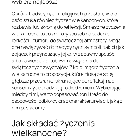
wybierz najlepsze
Oprócz tradycyjnych i religijnych przesłań, wiele
osób szuka również życzeń wielkanocnych, które
rozbawią lub skłonią do refleksji. Śmieszne życzenia
wielkanocne to doskonały sposób na dodanie
lekkości i humoru do świątecznej atmosfery. Mogą
one nawiązywać do tradycyjnych symboli, takich jak
zajączek przynoszący jajka, w zabawny sposób,
albo zawierać żartobliwe nawiązania do
świątecznych zwyczajów. Z kolei mądre życzenia
wielkanocne to propozycje, które niosą ze sobą
głębsze przesłanie, skłaniające do refleksji nad
sensem życia, nadzieją i odrodzeniem. Wybierając
między nimi, warto dopasować ton i treść do
osobowości odbiorcy oraz charakteru relacji, jaką z
nim posiadamy.
Jak składać życzenia
wielkanocne?