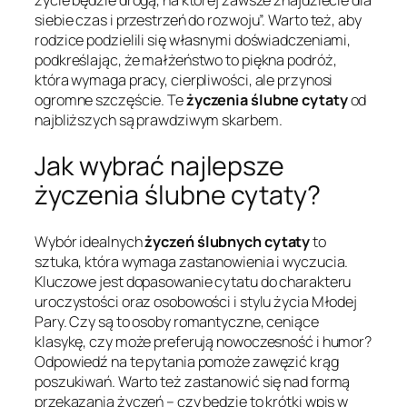
życie będzie drogą, na której zawsze znajdziecie dla
siebie czas i przestrzeń do rozwoju”. Warto też, aby
rodzice podzielili się własnymi doświadczeniami,
podkreślając, że małżeństwo to piękna podróż,
która wymaga pracy, cierpliwości, ale przynosi
ogromne szczęście. Te
życzenia ślubne cytaty
od
najbliższych są prawdziwym skarbem.
Jak wybrać najlepsze
życzenia ślubne cytaty?
Wybór idealnych
życzeń ślubnych cytaty
to
sztuka, która wymaga zastanowienia i wyczucia.
Kluczowe jest dopasowanie cytatu do charakteru
uroczystości oraz osobowości i stylu życia Młodej
Pary. Czy są to osoby romantyczne, ceniące
klasykę, czy może preferują nowoczesność i humor?
Odpowiedź na te pytania pomoże zawęzić krąg
poszukiwań. Warto też zastanowić się nad formą
przekazania życzeń – czy będzie to krótki wpis w