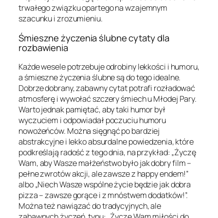
trwałego związku opartego na wzajemnym
szacunku i zrozumieniu.
Śmieszne życzenia ślubne cytaty dla
rozbawienia
Każde wesele potrzebuje odrobiny lekkości i humoru,
a śmieszne życzenia ślubne są do tego idealne.
Dobrze dobrany, zabawny cytat potrafi rozładować
atmosferę i wywołać szczery śmiech u Młodej Pary.
Warto jednak pamiętać, aby taki humor był
wyczuciem i odpowiadał poczuciu humoru
nowożeńców. Można sięgnąć po bardziej
abstrakcyjne i lekko absurdalne powiedzenia, które
podkreślają radość z tego dnia, na przykład: „Życzę
Wam, aby Wasze małżeństwo było jak dobry film –
pełne zwrotów akcji, ale zawsze z happy endem!”
albo „Niech Wasze wspólne życie będzie jak dobra
pizza – zawsze gorące i z mnóstwem dodatków!”.
Można też nawiązać do tradycyjnych, ale
zabawnych życzeń, typu: „Życzę Wam miłości do