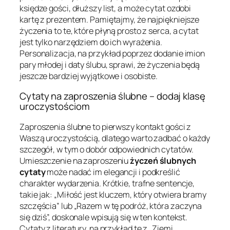
księdze gości, dłuższy list, a może cytat ozdobi
kartę z prezentem. Pamiętajmy, że najpiękniejsze
życzenia to te, które płyną prosto z serca, a cytat
jest tylko narzędziem do ich wyrażenia.
Personalizacja, na przykład poprzez dodanie imion
pary młodej i daty ślubu, sprawi, że życzenia będą
jeszcze bardziej wyjątkowe i osobiste.
Cytaty na zaproszenia ślubne – dodaj klasę
uroczystościom
Zaproszenia ślubne to pierwszy kontakt gości z
Waszą uroczystością, dlatego warto zadbać o każdy
szczegół, w tym o dobór odpowiednich cytatów.
Umieszczenie na zaproszeniu
życzeń ślubnych
cytaty
może nadać im elegancji i podkreślić
charakter wydarzenia. Krótkie, trafne sentencje,
takie jak: „Miłość jest kluczem, który otwiera bramy
szczęścia” lub „Razem w tę podróż, która zaczyna
się dziś”, doskonale wpisują się w ten kontekst.
Cytaty z literatury, na przykład te z „Ziemi