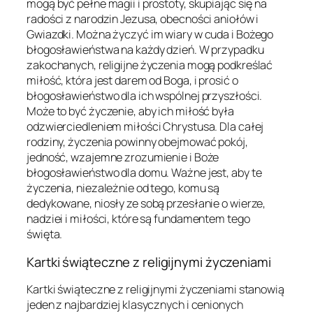
mogą być pełne magii i prostoty, skupiając się na
radości z narodzin Jezusa, obecności aniołów i
Gwiazdki. Można życzyć im wiary w cuda i Bożego
błogosławieństwa na każdy dzień. W przypadku
zakochanych, religijne życzenia mogą podkreślać
miłość, która jest darem od Boga, i prosić o
błogosławieństwo dla ich wspólnej przyszłości.
Może to być życzenie, aby ich miłość była
odzwierciedleniem miłości Chrystusa. Dla całej
rodziny, życzenia powinny obejmować pokój,
jedność, wzajemne zrozumienie i Boże
błogosławieństwo dla domu. Ważne jest, aby te
życzenia, niezależnie od tego, komu są
dedykowane, niosły ze sobą przesłanie o wierze,
nadziei i miłości, które są fundamentem tego
święta.
Kartki świąteczne z religijnymi życzeniami
Kartki świąteczne z religijnymi życzeniami stanowią
jeden z najbardziej klasycznych i cenionych