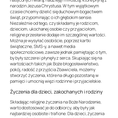
nasyconych wiarą, nadzieją i miłością, które płyną z
narodzin Jezusa Chrystusa. W tym wyjątkowym
czasie chcemy dzielić się duchowym bogactwem
świąt, przypominając o ich głębokim sensie.
Niezależnie od tego, czy składamy je rodzicom,
dzieciom, ukochanej osobie czy przyjaciołom,
religijne przesłanie dodaje im szczególnej wartości.
Można je wysyłać osobiście, poprzez kartki
świąteczne, SMS-y, a nawet media
społecznościowe, zawsze jednak pamiętając o tym,
by były szczere i płynęły z serca. Skupiając się na
wartościach takich jak Boże błogosławieństwo,
pokój, radość z przyjścia Zbawiciela, możemy
stworzyć życzenia, które na długo pozostaną w
pamięci i umocnią więzi rodzinne i przyjacielskie.
Życzenia dla dzieci, zakochanych i rodziny
Składając religijne życzenia na Boże Narodzenie,
warto dostosować je do odbiorcy, aby były jak
najbardziej osobiste i trafione. Dla dzieci, życzenia