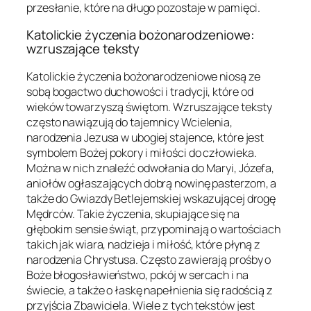
przesłanie, które na długo pozostaje w pamięci.
Katolickie życzenia bożonarodzeniowe:
wzruszające teksty
Katolickie życzenia bożonarodzeniowe niosą ze
sobą bogactwo duchowości i tradycji, które od
wieków towarzyszą świętom. Wzruszające teksty
często nawiązują do tajemnicy Wcielenia,
narodzenia Jezusa w ubogiej stajence, które jest
symbolem Bożej pokory i miłości do człowieka.
Można w nich znaleźć odwołania do Maryi, Józefa,
aniołów ogłaszających dobrą nowinę pasterzom, a
także do Gwiazdy Betlejemskiej wskazującej drogę
Mędrców. Takie życzenia, skupiające się na
głębokim sensie świąt, przypominają o wartościach
takich jak wiara, nadzieja i miłość, które płyną z
narodzenia Chrystusa. Często zawierają prośby o
Boże błogosławieństwo, pokój w sercach i na
świecie, a także o łaskę napełnienia się radością z
przyjścia Zbawiciela. Wiele z tych tekstów jest