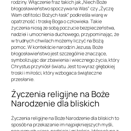
rodziny. Włączenie fraz takich jak „Niech Boże
błogosławieństwo spoczywa na Was” czy „Życzę
Wam obfitości Bożych łask” podkreśla wiarę w
opatrzność i troskę Boga o człowieka. Takie
życzenia niosą ze sobą poczucie bezpieczeństwa,
nadziei i umocnienia duchowego, przypominając, że
w trudnych chwilach możemy liczyć na Bożą
pomoc. W kontekście narodzin Jezusa, Boże
błogosławieństwo jest szczególnie znaczące,
symbolizując dar zbawienia i wiecznego życia, który
Chrystus przyniósł światu. Jest to wyraz głębokiej
troski i miłości, który wzbogaca świąteczne
przesłanie.
Życzenia religijne na Boże
Narodzenie dla bliskich
Życzenia religijne na Boże Narodzenie dla bliskich to
sposób na przekazanie im najpiękniejszych myśli,