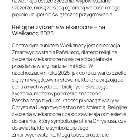
nawet najprostsze życzenia, wypowiedziane
szczerze, niosą ze sobą ogromną wartość i mogą
pięknie uzupełnić świąteczne przygotowania.
Religijne życzenia wielkanocne – na
Wielkanoc 2025
Centralnym punktem Wielkanocy jest celebracja
Zmartwychwstania Pańskiego, dlatego religijne
życzenia wielkanocne niosą ze sobą głębokie
przesłanie wiary, nadziei i miłości. W
nadchodzącym roku 2025, jak co roku, warto dzielić
się tymi wyjątkowymi słowami, które nawiązują do
centralnych wydarzeń biblijnych. Składając
życzenia, możemy podkreślić znaczenie
Paschalnego tryduum, radość płynącą z wiary w
Chrystusa i Jego zwycięstwo nad śmiercią. Religijne
życzenia wielkanocne często zawierają odniesienia
do baranka, który symbolizuje ofiarę Chrystusa, czy
do światła, które symbolizuje Jego
Zmartwychwstanie. Mogą to być proste, ale