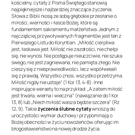
kościelny, cytaty z Pisma Świętego stanowią
najpiękniejsze i najbardziej znaczące życzenia.
Słowa z Biblii niosą ze sobą głębokie przesłanie o
miłości, wierności i łasce Bożej, które są
fundamentem sakramentu małżeństwa. Jednym z
najczęściej przywoływanych fragmentów jest ten z
Pierwszego Listu do Koryntian: „Miłość cierpliwa
jest, łaskawa jest. Miłość nie zazdrości, nie chełpi
się, nie wynosi. Nie postępuje nieuczciwie, nie szuka
swego, nie jest zagniewana, nie pamięta złego. Nie
cieszy się z niesprawiedliwości, lecz współweseli
się z prawdą. Wszystko znosi, wszystko przetrzyma.
Miłość nigdy nie ustaje” (1 Kor 13, 4-8). Inne
inspirujące wersety to na przykład: „A zatem miłość
jest trwała, wierna i wieczna” (nawiązanie do 1 Kor
13, 8) lub „Niech miłość wasza będzie szczera” (Rz
12, 9). Takie
życzenia ślubne cytaty
wnoszą do
uroczystości wymiar duchowy i przypominają o
Bożej obecności w życiu nowożeńców, oferując im
błogosławieństwo na nowej drodze życia.