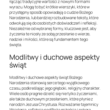
łącząc tradycyjne wartości z nowymi formami
wyrazu. Mogą to być krótkie wierszyki, które w
przystępny sposób opowiadają o cudzie Bożego
Narodzenia, lub bardziej rozbudowane teksty, które
odwołują się do osobistych doświadczeń i refleksji.
Niezależnie od wybranej formy, kluczowe jest, aby
życzenia te niosły ze sobą przesłanie o wierze,
nadziei i miłości, które są fundamentem tego
święta.
Modlitwy i duchowe aspekty
świąt
Modlitwy i duchowe aspekty świąt Bożego
Narodzenia stanowią serce tego wyjątkowego
czasu, podkreślając jego głęboki, religijny charakter.
Wiele osób pragnie dzielić się nie tylko życzeniami,
ale także duchowym przesłaniem, które płynie z
narodzin Jezusa Chrystusa. Rozważanie tajemnicy
Wcielenia, refleksja nad Bożą miłością i pokorą,