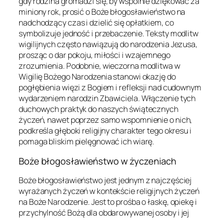
gdy rodzina gromadzi się, by wspólnie dziękować za
miniony rok, prosić o Boże błogosławieństwo na
nadchodzący czas i dzielić się opłatkiem, co
symbolizuje jedność i przebaczenie. Teksty modlitw
wigilijnych często nawiązują do narodzenia Jezusa,
prosząc o dar pokoju, miłości i wzajemnego
zrozumienia. Podobnie, wieczorna modlitwa w
Wigilię Bożego Narodzenia stanowi okazję do
pogłębienia więzi z Bogiem i refleksji nad cudownym
wydarzeniem narodzin Zbawiciela. Włączenie tych
duchowych praktyk do naszych świątecznych
życzeń, nawet poprzez samo wspomnienie o nich,
podkreśla głęboki religijny charakter tego okresu i
pomaga bliskim pielęgnować ich wiarę.
Boże błogosławieństwo w życzeniach
Boże błogosławieństwo jest jednym z najczęściej
wyrażanych życzeń w kontekście religijnych życzeń
na Boże Narodzenie. Jest to prośba o łaskę, opiekę i
przychylność Bożą dla obdarowywanej osoby i jej