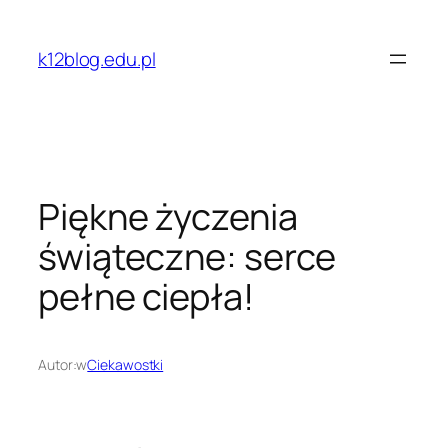
Przejdź
do
k12blog.edu.pl
treści
Piękne życzenia
świąteczne: serce
pełne ciepła!
Autor:
w
Ciekawostki