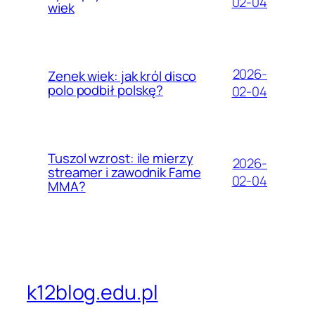
02-04
wiek
2026-
Zenek wiek: jak król disco
polo podbił polskę?
02-04
Tuszol wzrost: ile mierzy
2026-
streamer i zawodnik Fame
02-04
MMA?
k12blog.edu.pl