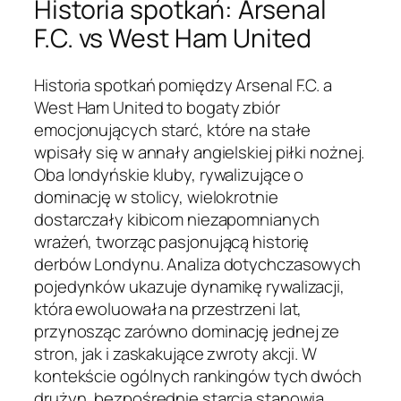
Historia spotkań: Arsenal
F.C. vs West Ham United
Historia spotkań pomiędzy Arsenal F.C. a
West Ham United to bogaty zbiór
emocjonujących starć, które na stałe
wpisały się w annały angielskiej piłki nożnej.
Oba londyńskie kluby, rywalizujące o
dominację w stolicy, wielokrotnie
dostarczały kibicom niezapomnianych
wrażeń, tworząc pasjonującą historię
derbów Londynu. Analiza dotychczasowych
pojedynków ukazuje dynamikę rywalizacji,
która ewoluowała na przestrzeni lat,
przynosząc zarówno dominację jednej ze
stron, jak i zaskakujące zwroty akcji. W
kontekście ogólnych rankingów tych dwóch
drużyn, bezpośrednie starcia stanowią