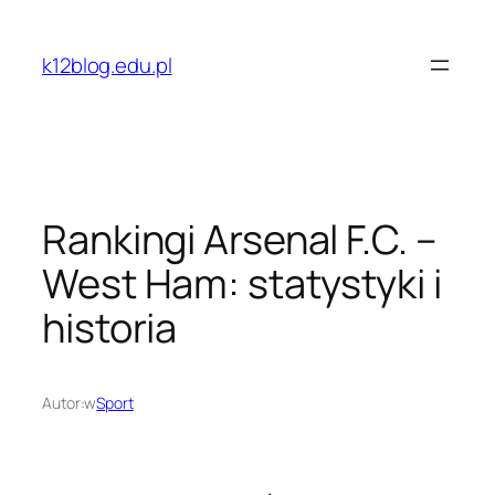
Przejdź
do
k12blog.edu.pl
treści
Rankingi Arsenal F.C. –
West Ham: statystyki i
historia
Autor:
w
Sport