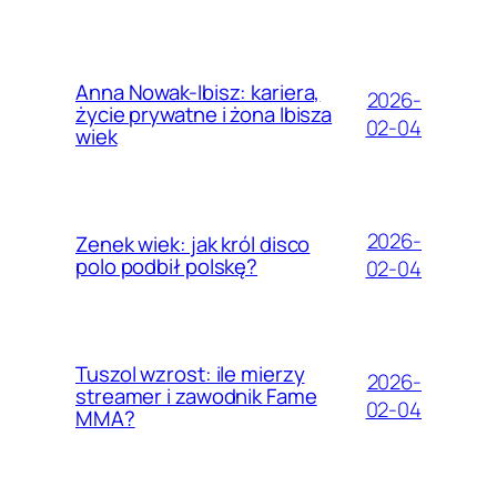
Anna Nowak-Ibisz: kariera,
2026-
życie prywatne i żona Ibisza
02-04
wiek
2026-
Zenek wiek: jak król disco
polo podbił polskę?
02-04
Tuszol wzrost: ile mierzy
2026-
streamer i zawodnik Fame
02-04
MMA?