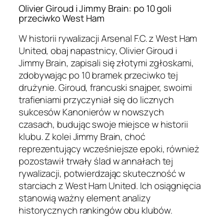
Olivier Giroud i Jimmy Brain: po 10 goli
przeciwko West Ham
W historii rywalizacji Arsenal F.C. z West Ham
United, obaj napastnicy, Olivier Giroud i
Jimmy Brain, zapisali się złotymi zgłoskami,
zdobywając po 10 bramek przeciwko tej
drużynie. Giroud, francuski snajper, swoimi
trafieniami przyczyniał się do licznych
sukcesów Kanonierów w nowszych
czasach, budując swoje miejsce w historii
klubu. Z kolei Jimmy Brain, choć
reprezentujący wcześniejsze epoki, również
pozostawił trwały ślad w annałach tej
rywalizacji, potwierdzając skuteczność w
starciach z West Ham United. Ich osiągnięcia
stanowią ważny element analizy
historycznych rankingów obu klubów.